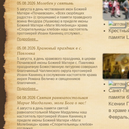
Молебен у святынь
05.08.2026
5 августа в день чествования икон Божией
Матери «Почаевская», «Всех скорбящих
радосте» (с грошиками) и памяти праведного
воина Феодора (Ушакова) в приделе иконы
Божией Матери «Мати Молебница» храма
«Спорительницы хлебов» наш настоятель
Крестный
протоиерей Иоанн Канинец отслужил...
памяти Ц
Подробнее...
Храмовый праздник в с.
05.08.2026
Павловка
5 августа, в день храмового праздника, в церкви
Почаевской иконы Божией Матери с. Павловка
праздничную Божественную литургию совершил
благочинный Чаплинского округа протоиерей
Иоанн Канинец в сослужении настоятеля храма
иерея Романа Величко и священников
благочиния...
Подробнее...
Санкт-Пе
памяти 
Святая равноапостольная
04.08.2026
Марие Магдалино, моли Бога о нас!
Ксении П
4 августа в день памяти святой
в храме 
равноапостольной Марии Магдалины наш
Февраль,
настоятель протоиерей Иоанн Канинец в
приделе иконы Божией Матери «Мати
Молебница» храма «Спорительницы хлебов»
отслужил...