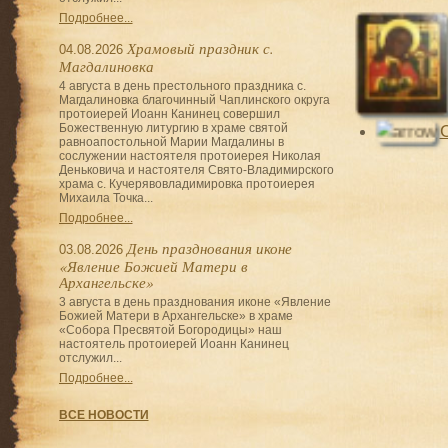
Подробнее...
Храмовый праздник с.
04.08.2026
Магдалиновка
4 августа в день престольного праздника с.
Магдалиновка благочинный Чаплинского округа
протоиерей Иоанн Канинец совершил
Божественную литургию в храме святой
равноапостольной Марии Магдалины в
сослужении настоятеля протоиерея Николая
Деньковича и настоятеля Свято-Владимирского
храма с. Кучерявовладимировка протоиерея
Михаила Точка...
Подробнее...
День празднования иконе
03.08.2026
«Явление Божией Матери в
Архангельске»
3 августа в день празднования иконе «Явление
Божией Матери в Архангельске» в храме
«Собора Пресвятой Богородицы» наш
настоятель протоиерей Иоанн Канинец
отслужил...
Подробнее...
ВСЕ НОВОСТИ