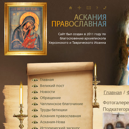
Сайт был создан в 2011 году по
благословению архиепископа
Херсонского и Таврического Иоанна
Главная
Великий пост
Главная
Новости
Обращение
Фотогалере
Чаплинское благочиние
Подкатего
Труды батюшки
Аскания православная
Аскания-Нова
Исторический экскурс