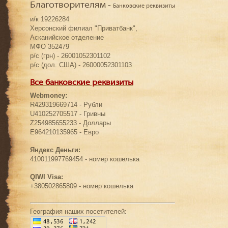
Благотворителям -
Банковские реквизиты
и/к 19226284
Херсонский филиал "Приватбанк",
Асканийское отделение
МФО 352479
р/с (грн) - 26001052301102
р/с (дол. США) - 26000052301103
Все банковские реквизиты
Webmoney:
R429319669714 - Рубли
U410252705517 - Гривны
Z254985655233 - Доллары
E964210135965 - Евро
Яндекс Деньги:
410011997769454 - номер кошелька
QIWI Visa:
+380502865809 - номер кошелька
География наших посетителей: