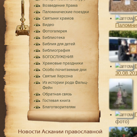
Возведение Храма
Паломнические поездки
Святыни храмов
Паломнич
Видео
Фотогалерея
Библиотека
Библия для детей
Библиография
БОГОСЛУЖЕНИЯ
Храмовые праздники
В
Особо почитаемые дни
30.08.20
Святые Херсона
Из истории рода Фальц-
Фейн
Обратная связь
Гостевая книга
Благотворителям
фото)
Новости Аскании православной