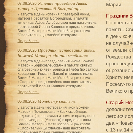
Успение праведной Анны,
07.08.2026
Марии.
матери Пресвятой Богородицы
7 августа в день Успения праведной Анны,
Праздник В
матери Пресвятой Богородицы, и памяти
По престав
мученицы Афры Аугсбургской наш настоятель
протоиерей Иоанн Канинец в приделе иконы
память. Св
Божией Матери «Мати Молебница» храма
"Спорительницы хлебов" отслужил...
в день кон
Подробнее...
не случайн
Праздник чествования иконы
от земли к
06.08.2026
Божией Матери «Борисоглебская»
Рождества 
6 августа в день празднования иконе Божией
проповедуя
Матери «Борисоглебская» и памяти святых
благоверных князей Бориса и Глеба (во святом
обрезание 
Крещении - Роман и Давид) в приделе иконы
Христу име
Божией Матери «Мати Молебница» храма
«Спорительницы хлебов» наш настоятель
Посему-то 
протоиерей Иоанн Канинец отслужил...
Великого п
Подробнее...
Молебен у святынь
05.08.2026
Старый Но
5 августа в день чествования икон Божией
дополнител
Матери «Почаевская», «Всех скорбящих
летоисчисл
радосте» (с грошиками) и памяти праведного
воина Феодора (Ушакова) в приделе иконы
два «Новых
Божией Матери «Мати Молебница» храма
«Спорительницы хлебов» наш настоятель
с 13 на 14
протоиерей Иоанн Канинец отслужил...