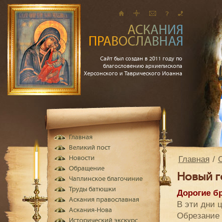
Сайт был создан в 2011 году по
благословению архиепископа
Херсонского и Таврического Иоанна
Главная
Великий пост
Главная
Новости
Обращение
Новый г
Чаплинское благочиние
Труды батюшки
Дорогие бр
Аскания православная
В эти дни 
Аскания-Нова
Обрезание 
Исторический экскурс