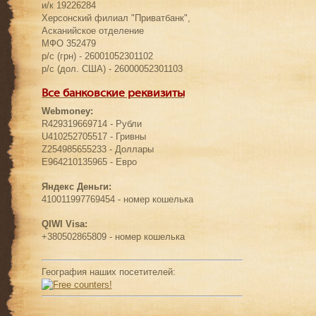
и/к 19226284
Херсонский филиал "Приватбанк",
Асканийское отделение
МФО 352479
р/с (грн) - 26001052301102
р/с (дол. США) - 26000052301103
Все банковские реквизиты
Webmoney:
R429319669714 - Рубли
U410252705517 - Гривны
Z254985655233 - Доллары
E964210135965 - Евро
Яндекс Деньги:
410011997769454 - номер кошелька
QIWI Visa:
+380502865809 - номер кошелька
География наших посетителей: