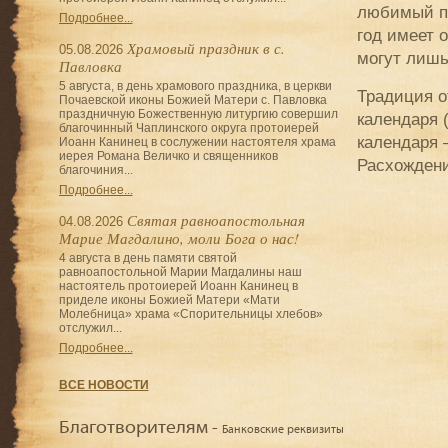
любимый п
Подробнее...
год имеет 
Храмовый праздник в с.
05.08.2026
могут лишь
Павловка
5 августа, в день храмового праздника, в церкви
Традиция о
Почаевской иконы Божией Матери с. Павловка
праздничную Божественную литургию совершил
календаря 
благочинный Чаплинского округа протоиерей
календаря 
Иоанн Канинец в сослужении настоятеля храма
иерея Романа Величко и священников
Расхождени
благочиния...
Подробнее...
Святая равноапостольная
04.08.2026
Марие Магдалино, моли Бога о нас!
4 августа в день памяти святой
равноапостольной Марии Магдалины наш
настоятель протоиерей Иоанн Канинец в
приделе иконы Божией Матери «Мати
Молебница» храма «Спорительницы хлебов»
отслужил...
Подробнее...
ВСЕ НОВОСТИ
Благотворителям -
Банковские реквизиты