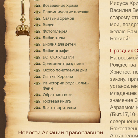
Иисуса Хри
Возведение Храма
Василия Ве
Паломнические поездки
старому ст
Святыни храмов
мои, поздр
Видео
желаю Вам
Фотогалерея
Божией!
Библиотека
Библия для детей
Праздник О
Библиография
На восьмой
БОГОСЛУЖЕНИЯ
Рождества 
Храмовые праздники
Особо почитаемые дни
Христос, п
Святые Херсона
закону, при
Из истории рода Фальц-
установлен
Фейн
младенцев 
Обратная связь
знамение З
Гостевая книга
Авраамом и
Благотворителям
(Быт.17,10-
совершении
Божественн
Новости Аскании православной
Архангелом