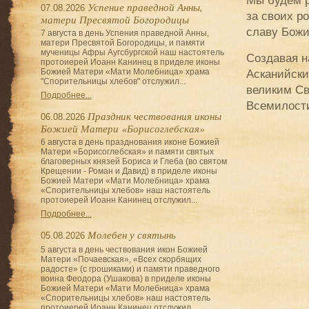
Успение праведной Анны,
07.08.2026
за своих р
матери Пресвятой Богородицы
славу Божи
7 августа в день Успения праведной Анны,
матери Пресвятой Богородицы, и памяти
мученицы Афры Аугсбургской наш настоятель
Создавая н
протоиерей Иоанн Канинец в приделе иконы
Божией Матери «Мати Молебница» храма
Асканийски
"Спорительницы хлебов" отслужил...
великим Св
Подробнее...
Всемилости
Праздник чествования иконы
06.08.2026
Божией Матери «Борисоглебская»
6 августа в день празднования иконе Божией
Матери «Борисоглебская» и памяти святых
благоверных князей Бориса и Глеба (во святом
Крещении - Роман и Давид) в приделе иконы
Божией Матери «Мати Молебница» храма
«Спорительницы хлебов» наш настоятель
протоиерей Иоанн Канинец отслужил...
Подробнее...
Молебен у святынь
05.08.2026
5 августа в день чествования икон Божией
Матери «Почаевская», «Всех скорбящих
радосте» (с грошиками) и памяти праведного
воина Феодора (Ушакова) в приделе иконы
Божией Матери «Мати Молебница» храма
«Спорительницы хлебов» наш настоятель
протоиерей Иоанн Канинец отслужил...