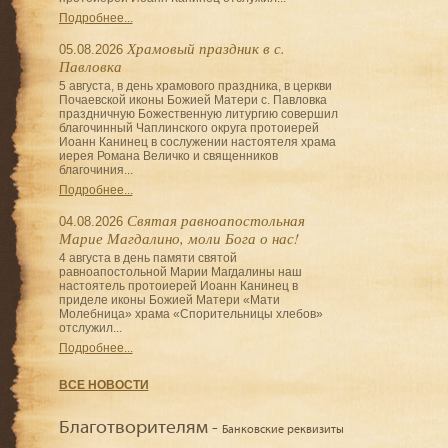
Подробнее...
Храмовый праздник в с.
05.08.2026
Павловка
5 августа, в день храмового праздника, в церкви
Почаевской иконы Божией Матери с. Павловка
праздничную Божественную литургию совершил
благочинный Чаплинского округа протоиерей
Иоанн Канинец в сослужении настоятеля храма
иерея Романа Величко и священников
благочиния...
Подробнее...
Святая равноапостольная
04.08.2026
Марие Магдалино, моли Бога о нас!
4 августа в день памяти святой
равноапостольной Марии Магдалины наш
настоятель протоиерей Иоанн Канинец в
приделе иконы Божией Матери «Мати
Молебница» храма «Спорительницы хлебов»
отслужил...
Подробнее...
ВСЕ НОВОСТИ
Благотворителям -
Банковские реквизиты