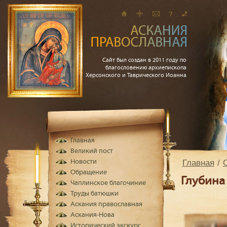
Сайт был создан в 2011 году по
благословению архиепископа
Херсонского и Таврического Иоанна
Главная
Великий пост
Главная
Новости
Обращение
Глубина
Чаплинское благочиние
Труды батюшки
Аскания православная
Аскания-Нова
Исторический экскурс