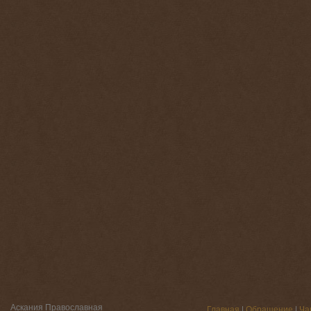
Аскания Православная
Главная
|
Обращение
|
Ча