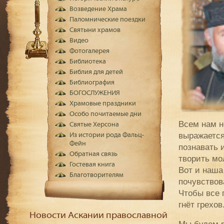
Возведение Храма
Паломнические поездки
Святыни храмов
Видео
Фотогалерея
Библиотека
Библия для детей
Библиография
БОГОСЛУЖЕНИЯ
Храмовые праздники
Особо почитаемые дни
Всем нам н
Святые Херсона
выражается
Из истории рода Фальц-
Фейн
познавать 
Обратная связь
творить мо
Гостевая книга
Вот и наша
Благотворителям
почувствов
Чтобы все 
гнёт грехов
Новости Аскании православной
Мы будем р