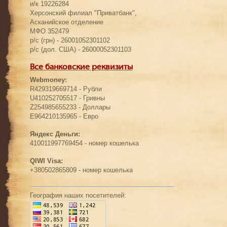
и/к 19226284
Херсонский филиал "Приватбанк",
Асканийское отделение
МФО 352479
р/с (грн) - 26001052301102
р/с (дол. США) - 26000052301103
Все банковские реквизиты
Webmoney:
R429319669714 - Рубли
U410252705517 - Гривны
Z254985655233 - Доллары
E964210135965 - Евро
Яндекс Деньги:
410011997769454 - номер кошелька
QIWI Visa:
+380502865809 - номер кошелька
География наших посетителей: