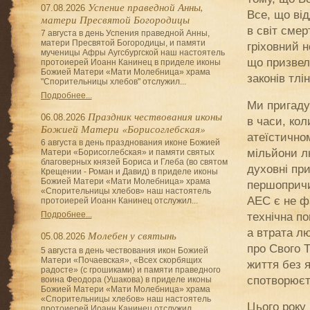
Успение праведной Анны,
07.08.2026
Все, що від
матери Пресвятой Богородицы
в світ смер
7 августа в день Успения праведной Анны,
матери Пресвятой Богородицы, и памяти
гріховний н
мученицы Афры Аугсбургской наш настоятель
що призвела
протоиерей Иоанн Канинец в приделе иконы
Божией Матери «Мати Молебница» храма
законів тлін
"Спорительницы хлебов" отслужил...
Подробнее...
Ми пригаду
Праздник чествования иконы
06.08.2026
в часи, ко
Божией Матери «Борисоглебская»
атеїстично
6 августа в день празднования иконе Божией
мільйони л
Матери «Борисоглебская» и памяти святых
благоверных князей Бориса и Глеба (во святом
духовні пр
Крещении - Роман и Давид) в приделе иконы
Божией Матери «Мати Молебница» храма
першопричи
«Спорительницы хлебов» наш настоятель
АЕС є не ф
протоиерей Иоанн Канинец отслужил...
технічна п
Подробнее...
а втрата лю
Молебен у святынь
05.08.2026
про Свого 
5 августа в день чествования икон Божией
Матери «Почаевская», «Всех скорбящих
життя без я
радосте» (с грошиками) и памяти праведного
спотворюєт
воина Феодора (Ушакова) в приделе иконы
Божией Матери «Мати Молебница» храма
«Спорительницы хлебов» наш настоятель
Цього року 
протоиерей Иоанн Канинец отслужил...