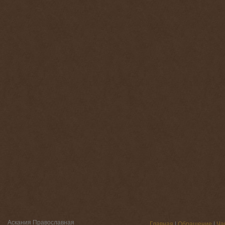
Аскания Православная
Главная
|
Обращение
|
Ча