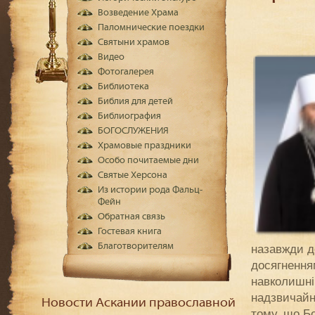
Возведение Храма
Паломнические поездки
Святыни храмов
Видео
Фотогалерея
Библиотека
Библия для детей
Библиография
БОГОСЛУЖЕНИЯ
Храмовые праздники
Особо почитаемые дни
Святые Херсона
Из истории рода Фальц-
Фейн
Обратная связь
Гостевая книга
Благотворителям
назавжди д
досягненням
навколишні
надзвичайно
Новости Аскании православной
тому, що Бо