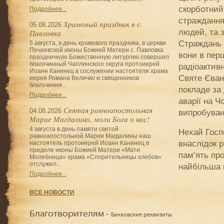
скорботний
Подробнее...
страждання 
Храмовый праздник в с.
05.08.2026
людей, та 
Павловка
Страждань 
5 августа, в день храмового праздника, в церкви
Почаевской иконы Божией Матери с. Павловка
вони в перш
праздничную Божественную литургию совершил
благочинный Чаплинского округа протоиерей
радіоактивн
Иоанн Канинец в сослужении настоятеля храма
Святе Єванг
иерея Романа Величко и священников
благочиния...
покладе за 
Подробнее...
аварії на 
Святая равноапостольная
04.08.2026
випробуван
Марие Магдалино, моли Бога о нас!
4 августа в день памяти святой
Нехай Госп
равноапостольной Марии Магдалины наш
внаслідок р
настоятель протоиерей Иоанн Канинец в
приделе иконы Божией Матери «Мати
пам’ять про
Молебница» храма «Спорительницы хлебов»
отслужил...
найбільша 
Подробнее...
ВСЕ НОВОСТИ
Благотворителям -
Банковские реквизиты