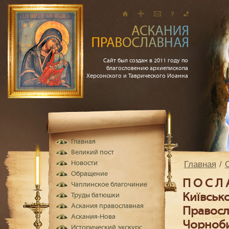
Сайт был создан в 2011 году по
благословению архиепископа
Херсонского и Таврического Иоанна
Главная
Великий пост
Главная
Новости
Обращение
П О С Л
Чаплинское благочиние
Київсько
Труды батюшки
Аскания православная
Правосла
Аскания-Нова
Чорноби
Исторический экскурс