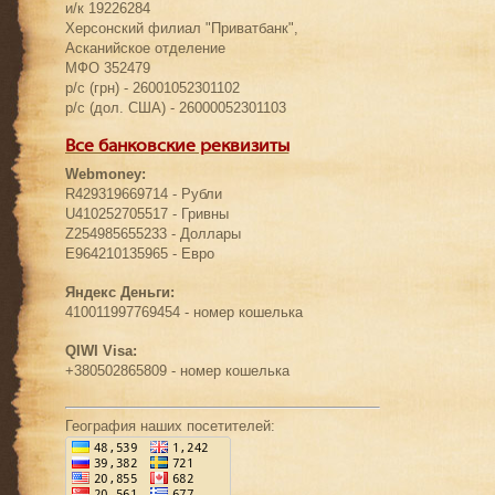
и/к 19226284
Херсонский филиал "Приватбанк",
Асканийское отделение
МФО 352479
р/с (грн) - 26001052301102
р/с (дол. США) - 26000052301103
Все банковские реквизиты
Webmoney:
R429319669714 - Рубли
U410252705517 - Гривны
Z254985655233 - Доллары
E964210135965 - Евро
Яндекс Деньги:
410011997769454 - номер кошелька
QIWI Visa:
+380502865809 - номер кошелька
География наших посетителей: