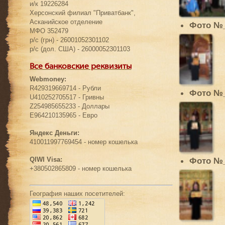
и/к 19226284
Херсонский филиал "Приватбанк",
Асканийское отделение
Фото №
МФО 352479
р/с (грн) - 26001052301102
р/с (дол. США) - 26000052301103
Все банковские реквизиты
Webmoney:
R429319669714 - Рубли
Фото №
U410252705517 - Гривны
Z254985655233 - Доллары
E964210135965 - Евро
Яндекс Деньги:
410011997769454 - номер кошелька
QIWI Visa:
Фото №
+380502865809 - номер кошелька
География наших посетителей: