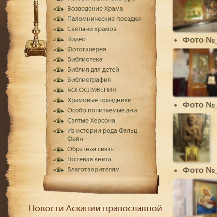
Возведение Храма
Паломнические поездки
Святыни храмов
Фото №
Видео
Фотогалерея
Библиотека
Библия для детей
Библиография
БОГОСЛУЖЕНИЯ
Храмовые праздники
Фото №
Особо почитаемые дни
Святые Херсона
Из истории рода Фальц-
Фейн
Обратная связь
Гостевая книга
Фото №
Благотворителям
Новости Аскании православной