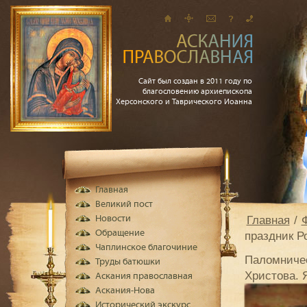
Сайт был создан в 2011 году по
благословению архиепископа
Херсонского и Таврического Иоанна
Главная
Великий пост
Главная
Новости
Обращение
праздник Р
Чаплинское благочиние
Паломничес
Труды батюшки
Христова. 
Аскания православная
Аскания-Нова
Исторический экскурс