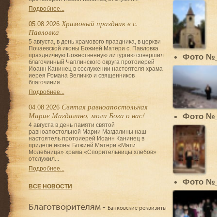
Подробнее...
Храмовый праздник в с.
05.08.2026
Павловка
5 августа, в день храмового праздника, в церкви
Почаевской иконы Божией Матери с. Павловка
праздничную Божественную литургию совершил
Фото №
благочинный Чаплинского округа протоиерей
Иоанн Канинец в сослужении настоятеля храма
иерея Романа Величко и священников
благочиния...
Подробнее...
Святая равноапостольная
04.08.2026
Марие Магдалино, моли Бога о нас!
Фото №
4 августа в день памяти святой
равноапостольной Марии Магдалины наш
настоятель протоиерей Иоанн Канинец в
приделе иконы Божией Матери «Мати
Молебница» храма «Спорительницы хлебов»
отслужил...
Подробнее...
Фото №
ВСЕ НОВОСТИ
Благотворителям -
Банковские реквизиты