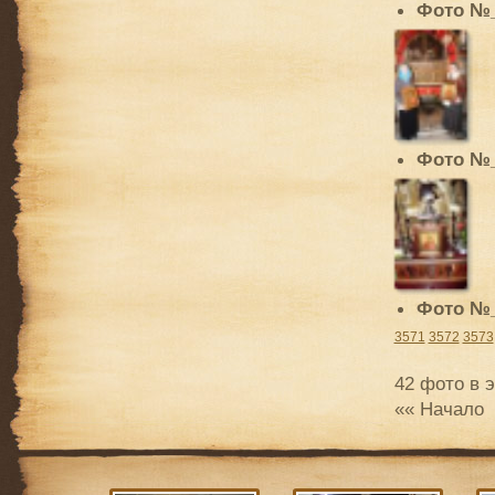
Фото №
Фото №
Фото №
3571
3572
3573
42 фото в 
«« Начало