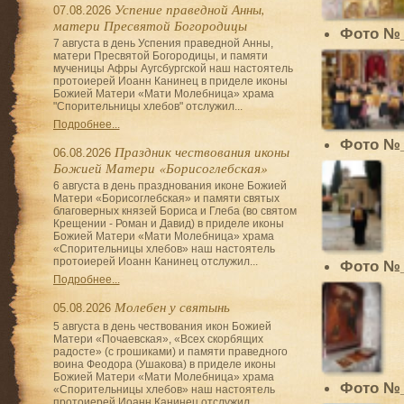
Успение праведной Анны,
07.08.2026
матери Пресвятой Богородицы
Фото №
7 августа в день Успения праведной Анны,
матери Пресвятой Богородицы, и памяти
мученицы Афры Аугсбургской наш настоятель
протоиерей Иоанн Канинец в приделе иконы
Божией Матери «Мати Молебница» храма
"Спорительницы хлебов" отслужил...
Подробнее...
Фото №
Праздник чествования иконы
06.08.2026
Божией Матери «Борисоглебская»
6 августа в день празднования иконе Божией
Матери «Борисоглебская» и памяти святых
благоверных князей Бориса и Глеба (во святом
Крещении - Роман и Давид) в приделе иконы
Божией Матери «Мати Молебница» храма
«Спорительницы хлебов» наш настоятель
протоиерей Иоанн Канинец отслужил...
Фото №
Подробнее...
Молебен у святынь
05.08.2026
5 августа в день чествования икон Божией
Матери «Почаевская», «Всех скорбящих
радосте» (с грошиками) и памяти праведного
воина Феодора (Ушакова) в приделе иконы
Божией Матери «Мати Молебница» храма
Фото №
«Спорительницы хлебов» наш настоятель
протоиерей Иоанн Канинец отслужил...