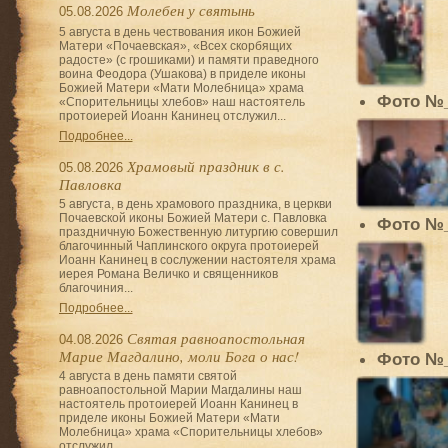
Молебен у святынь
05.08.2026
5 августа в день чествования икон Божией
Матери «Почаевская», «Всех скорбящих
радосте» (с грошиками) и памяти праведного
воина Феодора (Ушакова) в приделе иконы
Божией Матери «Мати Молебница» храма
Фото №
«Спорительницы хлебов» наш настоятель
протоиерей Иоанн Канинец отслужил...
Подробнее...
Храмовый праздник в с.
05.08.2026
Павловка
5 августа, в день храмового праздника, в церкви
Почаевской иконы Божией Матери с. Павловка
Фото №
праздничную Божественную литургию совершил
благочинный Чаплинского округа протоиерей
Иоанн Канинец в сослужении настоятеля храма
иерея Романа Величко и священников
благочиния...
Подробнее...
Святая равноапостольная
04.08.2026
Марие Магдалино, моли Бога о нас!
Фото №
4 августа в день памяти святой
равноапостольной Марии Магдалины наш
настоятель протоиерей Иоанн Канинец в
приделе иконы Божией Матери «Мати
Молебница» храма «Спорительницы хлебов»
отслужил...