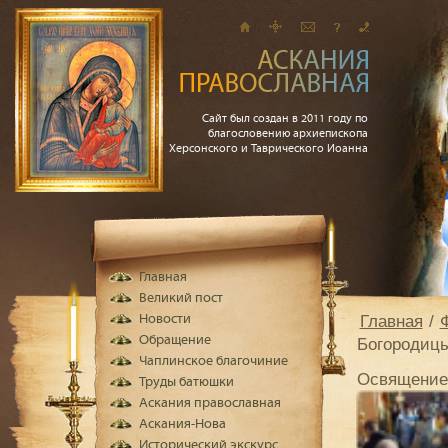
Сайт был создан в 2011 году по
благословению архиепископа
Херсонского и Таврического Иоанна
Главная
Великий пост
Главная
Новости
Обращение
Богородицы
Чаплинское благочиние
Освящение 
Труды батюшки
Аскания православная
Аскания-Нова
Исторический экскурс