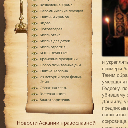
Возведение Храма
Паломнические поездки
Святыни храмов
Видео
Фотогалерея
Библиотека
Библия для детей
Библиография
БОГОСЛУЖЕНИЯ
Храмовые праздники
и укреплят
Особо почитаемые дни
примеры бл
Святые Херсона
Таким обра
Из истории рода Фальц-
умерщвлять
Фейн
Гедеону, п
Обратная связь
Гостевая книга
убившему з
Благотворителям
Даниилу, у
предписыва
наши язвы 
сокровища,
Новости Аскании православной
приидите н