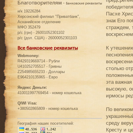
предсретен
Благотворителям -
Банковские реквизиты
победителя
и/к 19226284
Пасхе Хрис
Херсонский филиал "Приватбанк",
знак Его п
Асканийское отделение
страждем, 
МФО 352479
р/с (грн) - 26001052301102
воскреснем
р/с (дол. США) - 26000052301103
К утешению
Все банковские реквизиты
песнопения
Webmoney:
воскресени
R429319669714 - Рубли
U410252705517 - Гривны
столько от
Z254985655233 - Доллары
положенные
E964210135965 - Евро
эта важная
Яндекс Деньги:
высокую, о
410011997769454 - номер кошелька
ирмосы ред
QIWI Visa:
+380502865809 - номер кошелька
По великом
украшенный
среду веру
География наших посетителей:
Кресту и ц