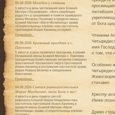
Молебен у святынь
05.08.2026
просвещает
5 августа в день чествования икон Божией
лютейшия д
Матери «Почаевская», «Всех скорбящих
радосте» (с грошиками) и памяти праведного
укрепляющ
воина Феодора (Ушакова) в приделе иконы
Божией Матери «Мати Молебница» храма
от Бога щед
«Спорительницы хлебов» наш настоятель
протоиерей Иоанн Канинец отслужил...
Чтением Ап
Подробнее...
Четыредеся
Храмовый праздник в с.
05.08.2026
имя Господа
Павловка
о том, что 
5 августа, в день храмового праздника, в церкви
Почаевской иконы Божией Матери с. Павловка
праздничную Божественную литургию совершил
благочинный Чаплинского округа протоиерей
Особенно ж
Иоанн Канинец в сослужении настоятеля храма
Четыредеся
иерея Романа Величко и священников
благочиния...
Животворящ
Подробнее...
стихами:
Святая равноапостольная
04.08.2026
Марие Магдалино, моли Бога о нас!
Кресту вся
4 августа в день памяти святой
Имже позна
равноапостольной Марии Магдалины наш
настоятель протоиерей Иоанн Канинец в
приделе иконы Божией Матери «Мати
Молебница» храма «Спорительницы хлебов»
Древо стра
отслужил...