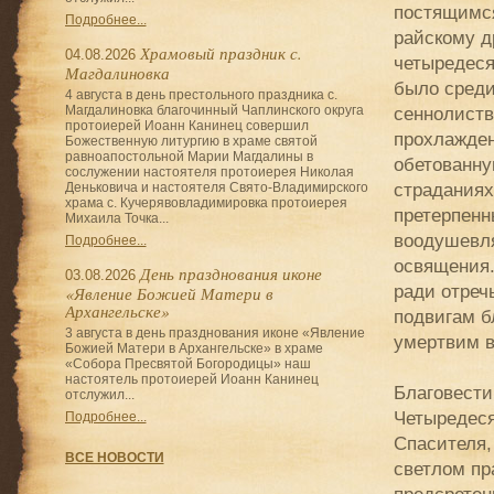
постящимся
Подробнее...
райскому д
Храмовый праздник с.
04.08.2026
четыредеся
Магдалиновка
было среди
4 августа в день престольного праздника с.
Магдалиновка благочинный Чаплинского округа
сеннолиств
протоиерей Иоанн Канинец совершил
прохлажден
Божественную литургию в храме святой
равноапостольной Марии Магдалины в
обетованну
сослужении настоятеля протоиерея Николая
страданиях
Деньковича и настоятеля Свято-Владимирского
храма с. Кучерявовладимировка протоиерея
претерпенн
Михаила Точка...
воодушевля
Подробнее...
освящения.
День празднования иконе
03.08.2026
ради отреч
«Явление Божией Матери в
Архангельске»
подвигам б
3 августа в день празднования иконе «Явление
умертвим в
Божией Матери в Архангельске» в храме
«Собора Пресвятой Богородицы» наш
настоятель протоиерей Иоанн Канинец
Благовести
отслужил...
Четыредеся
Подробнее...
Спасителя,
ВСЕ НОВОСТИ
светлом пр