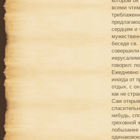
котором он
всеми чтим
треблаженн
предлагающ
сердцем и 
мужественн
беседе св.
совершили 
иерусалимс
говорил: п
Ежедневно 
иногда от 
отдых, с о
как не стр
Сам открыв
спасительно
нибудь, сп
греховной 
лобызание 
одинаковою