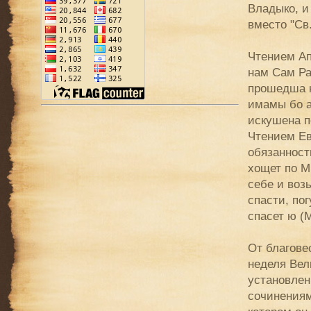
Владыко, и
вместо "Св.
Чтением Ап
нам Сам Ра
прошедша н
имамы бо а
искушена по
Чтением Ев
обязанност
хощет по М
себе и воз
спасти, по
спасет ю (Мк
От благове
неделя Вел
установлен
сочинениям