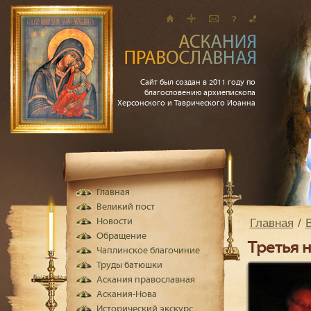
Сайт был создан в 2011 году по
благословению архиепископа
Херсонского и Таврического Иоанна
Главная
Великий пост
Главная
Новости
Обращение
Третья 
Чаплинское благочиние
Труды батюшки
Аскания православная
Аскания-Нова
Исторический экскурс