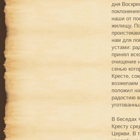
дня Воскре
поклонени
наши от по
жилищу. По
проистекаю
нам для по
устами: ра
принял все
очищение н
сенью кото
Кресте, со
возжелаем 
положил на
радостию в
уготованны
В беседах 
Кресту сре
Церкви. В 