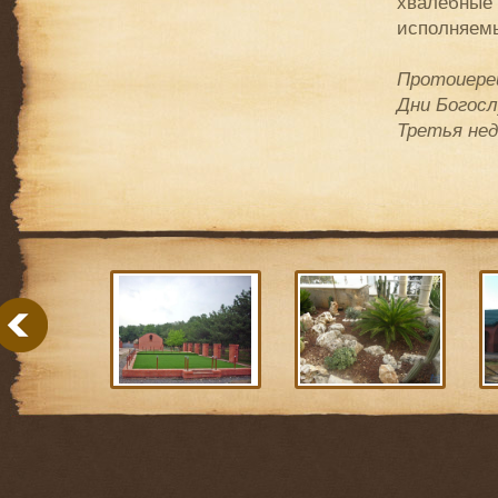
хвалебные 
исполняем
Протоиерей
Дни Богосл
Третья нед